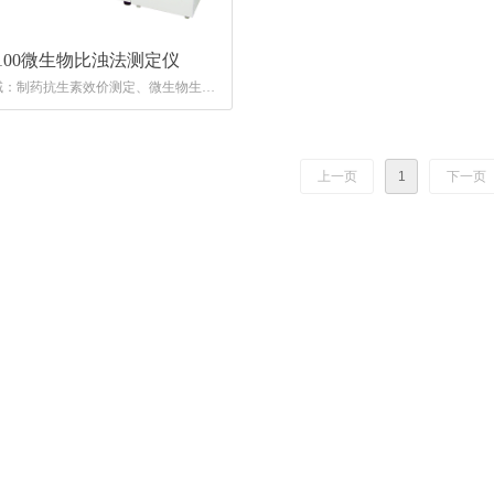
-100微生物比浊法测定仪
域：制药抗生素效价测定、微生物生长
试、微生物质量与活力测评、培养基能
、化工纺织抑菌物质效力测评、食品生
测定、IgG含量测定、医疗抗生素抑
药物毒理实验
上一页
1
下一页