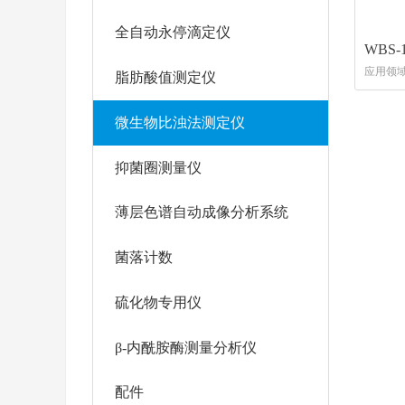
全自动永停滴定仪
WBS
应用领
脂肪酸值测定仪
曲线测
力评价
微生物比浊法测定仪
长素含量
菌效力
抑菌圈测量仪
薄层色谱自动成像分析系统
菌落计数
硫化物专用仪
β-内酰胺酶测量分析仪
配件